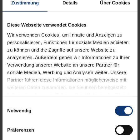
Zustimmung
Details
Über Cookies
Marathon am 26. Mai 2024 ist
geöffnet und wir können es kaum
erwarten, gemeinsam mit euch ein
Diese Webseite verwendet Cookies
weiteres Laufabenteuer zu erleben.
Wir verwenden Cookies, um Inhalte und Anzeigen zu
personalisieren, Funktionen für soziale Medien anbieten
zu können und die Zugriffe auf unsere Website zu
analysieren. Außerdem geben wir Informationen zu Ihrer
Ob du ein erfahrener Marathonläufer bist, gerade erst mit
Verwendung unserer Website an unsere Partner für
dem Laufen beginnst oder die Herausforderung mit
soziale Medien, Werbung und Analysen weiter. Unsere
Freunden im Staffelmarathon suchst - beim WVV Würzburg
Marathon ist für jeden etwas dabei.
Partner führen diese Informationen möglicherweise mit
Hier sind einige Highlights, auf die ihr euch freuen könnt:
weiteren Daten zusammen, die Sie ihnen bereitgestellt
Die malerische Strecke durch Würzburg und mit Blick auf
haben oder die sie im Rahmen Ihrer Nutzung der Dienste
die Weinberge.
gesammelt haben.
Motivierende Pacemaker, die euch zu Bestzeiten führen.
Einwilligungsauswahl
Einzigartige Medaillen als Erinnerung.
Notwendig
Eine unglaubliche Atmosphäre und jede Menge
Unterstützung entlang der Strecke.
Wir freuen uns darauf, gemeinsam mit euch durch die
Präferenzen
Straßen von Würzburg zu rennen! Hier kannst du dich
anmelden: https://www.wuerzburg-marathon.de/anmeldung/