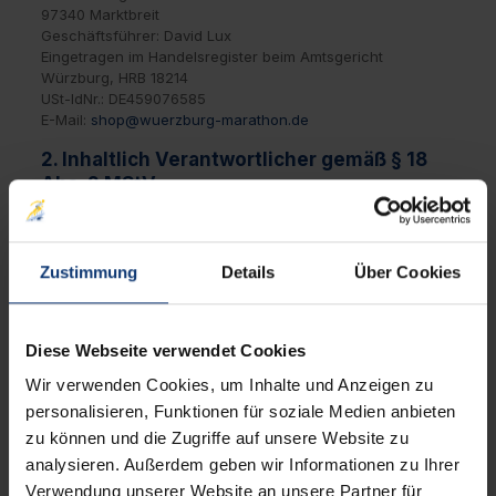
97340 Marktbreit
Geschäftsführer: David Lux
Eingetragen im Handelsregister beim Amtsgericht
Würzburg, HRB 18214
USt-IdNr.: DE459076585
E-Mail:
shop@wuerzburg-marathon.de
2. Inhaltlich Verantwortlicher gemäß § 18
Abs. 2 MStV
David Lux
Stadtmarathon Würzburg gGmbH
Schwenninger 11, 97340 Marktbreit
Zustimmung
Details
Über Cookies
E-Mail:
davidlux@wuerzburg-marathon.de
3. EU-Streitschlichtung (ODR)
Diese Webseite verwendet Cookies
Die Europäische Kommission stellt eine Plattform zur
Wir verwenden Cookies, um Inhalte und Anzeigen zu
Online-Streitbeilegung (OS) bereit:
https://ec.europa.eu/consumers/odr/
personalisieren, Funktionen für soziale Medien anbieten
zu können und die Zugriffe auf unsere Website zu
Unsere E-Mail-Adresse für den Shop finden Sie im obigen
analysieren. Außerdem geben wir Informationen zu Ihrer
Abschnitt:
shop@wuerzburg-marathon.de
Verwendung unserer Website an unsere Partner für