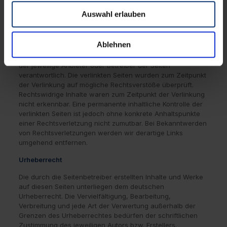
Haftung für Links
Auswahl erlauben
Unser Angebot enthält Links zu externen Websites Dritter,
auf deren Inhalte wir keinen Einfluss haben. Deshalb
Ablehnen
können wir für diese fremden Inhalte auch keine Gewähr
übernehmen. Für die Inhalte der verlinkten Seiten ist stets
der jeweilige Anbieter oder Betreiber der Seiten
verantwortlich. Die verlinkten Seiten wurden zum Zeitpunkt
der Verlinkung auf mögliche Rechtsverstöße überprüft.
Rechtswidrige Inhalte waren zum Zeitpunkt der Verlinkung
nicht erkennbar. Eine permanente inhaltliche Kontrolle der
verlinkten Seiten ist jedoch ohne konkrete Anhaltspunkte
einer Rechtsverletzung nicht zumutbar. Bei Bekanntwerden
von Rechtsverletzungen werden wir derartige Links
umgehend entfernen.
Urheberrecht
Die durch die Seitenbetreiber erstellten Inhalte und Werke
auf diesen Seiten unterliegen dem deutschen
Urheberrecht. Die Vervielfältigung, Bearbeitung,
Verbreitung und jede Art der Verwertung außerhalb der
Grenzen des Urheberrechtes bedürfen der schriftlichen
Zustimmung des jeweiligen Autors bzw. Erstellers.