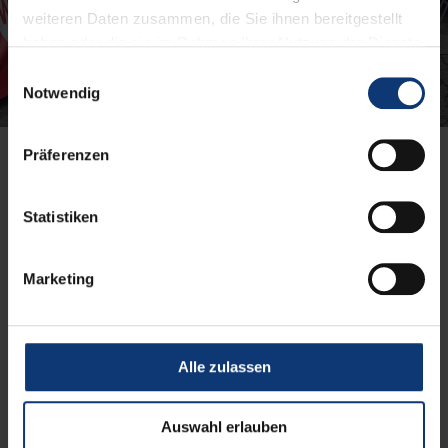
weiteren Daten zusammen, die Sie ihnen bereitgestellt
haben oder die sie im Rahmen Ihrer Nutzung der Dienste
gesammelt haben.
Einwilligungsauswahl
Notwendig
Präferenzen
Unsere Leistungen
Statistiken
Kostenfrei am Sonntag mit der WVV zum Start (NVM)
Wettkampfvorbereitung
Marketing
Messe mit Aktionsprogramm
Burk’s Nudelparty - sponsored by Creana Pasta
Alle zulassen
Kleiderabgabe
Pacemaker
Auswahl erlauben