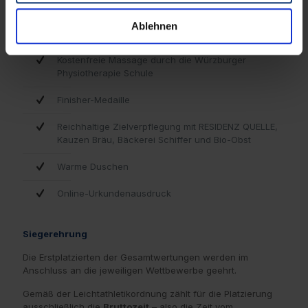
Streckenverpflegung
Ablehnen
Erstklassige medizinische Versorgung
Kostenfreie Massage durch die Würzburger
Physiotherapie Schule
Finisher-Medaille
Reichhaltige Zielverpflegung mit RESIDENZ QUELLE,
Kauzen Bräu, Bäckerei Schiffer und Bio-Obst
Warme Duschen
Online-Urkundenausdruck
Siegerehrung
Die Erstplatzierten der Gesamtwertungen werden im
Anschluss an die jeweiligen Wettbewerbe geehrt.
Gemäß der Leichtathletikordnung zählt für die Platzierung
ausschließlich die
Bruttozeit
– also die Zeit vom