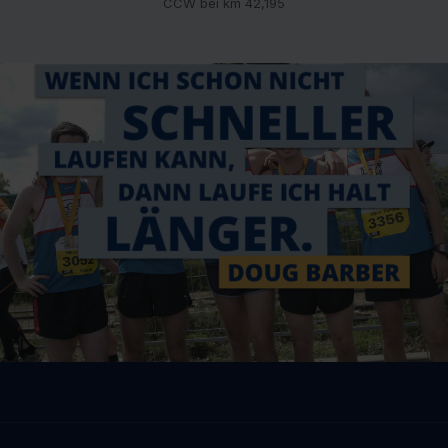
CCW bei km 42,195