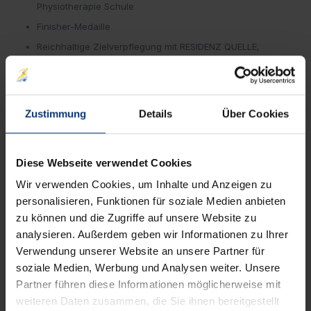
Physiotherapie Schule
Finisher-Medaille
Reichhaltige Zielverpflegung mit RESIDENZ QUELLE,
Kauzen Bräu, Bäckerei Schiffer und Bio-Obst
Warme Duschen im Zielbereich
Online-Urkundenausdruck
Zustimmung
Details
Über Cookies
135 €
bis 31.12.2026
Diese Webseite verwendet Cookies
Wir verwenden Cookies, um Inhalte und Anzeigen zu
personalisieren, Funktionen für soziale Medien anbieten
Startgebühren Staffelmarathon (bis zu 6
Personen)
zu können und die Zugriffe auf unsere Website zu
analysieren. Außerdem geben wir Informationen zu Ihrer
Online-Nachmeldung in der Marathonwoche:
145 €
Verwendung unserer Website an unsere Partner für
soziale Medien, Werbung und Analysen weiter. Unsere
Jetzt anmelden
Partner führen diese Informationen möglicherweise mit
weiteren Daten zusammen, die Sie ihnen bereitgestellt