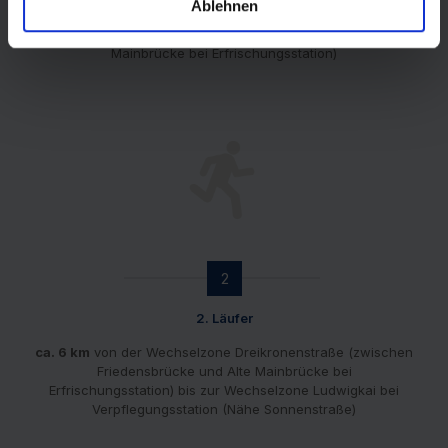
Ablehnen
ca. 7,5 km
vom Start beim CCW bis zur Wechselzone
Dreikronenstraße (zwischen Friedensbrücke und Alte
Mainbrücke bei Erfrischungsstation)
2
2. Läufer
ca. 6 km
von der Wechselzone Dreikronenstraße (zwischen
Friedensbrücke und Alte Mainbrücke bei
Erfrischungsstation) bis zur Wechselzone Ludwigkai bei
Verpflegungsstation (Nähe Sonnenstraße)