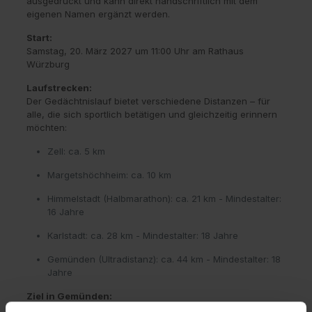
ausgedruckt und kann direkt handschriftlich mit dem
eigenen Namen ergänzt werden.
Start:
Samstag, 20. März 2027 um 11:00 Uhr am Rathaus
Würzburg
Laufstrecken:
Der Gedächtnislauf bietet verschiedene Distanzen – für
alle, die sich sportlich betätigen und gleichzeitig erinnern
möchten:
Zell: ca. 5 km
Margetshöchheim: ca. 10 km
Himmelstadt (Halbmarathon): ca. 21 km - Mindestalter:
16 Jahre
Karlstadt: ca. 28 km - Mindestalter: 18 Jahre
Gemünden (Ultradistanz): ca. 44 km - Mindestalter: 18
Jahre
Ziel in Gemünden:
Mittelschule Gemünden, Hofweg 4, 97737 Gemünden