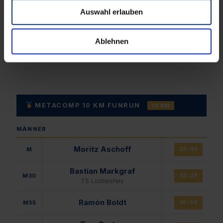
Auswahl erlauben
Rosi Habel
W60
1:45:48
TSV Wolfratshausen
Ablehnen
Maria Rehm
W65
2:02:16
Laufend unterwegs
METACOMP 10 KM FUNRUN
10 KM
MÄNNER
Moritz Aschoff
M
33:44
Bastian Markgraf
M30
33:25
TS Lichtenfels
Ramón Boldt
M35
36:56