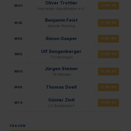
Oliver Trottler
M40
2:57:19
Herrieder Aquathleten e.V.
Benjamin Feist
M45
2:43:26
albside Running
Simon Gasper
M50
2:57:09
Ulf Sengenberger
M55
3:01:14
TG Kitzingen
Jürgen Steiner
M60
3:16:31
TB Weiden
Thomas Doell
M65
2:55:50
Günter Zintl
M70
4:04:43
LC Buchendorf
FRAUEN