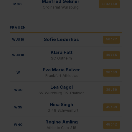
Manfred Geßner
M80
1:42:40
Ordinariat Würzburg
FRAUEN
Sofie Lederhos
WJU16
56:27
Klara Fatt
WJU18
49:15
SC Ostheim
Eva Maria Sulzer
W
36:03
Frankfurt Athletics
Lea Cagol
W30
39:59
SV Würzburg 05 Triathlon
Nina Singh
W35
45:39
TG 48 Schweinfurt
Regine Amling
W40
45:42
Athletic Club 318