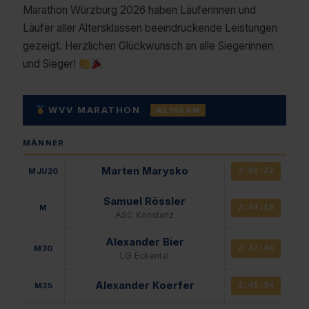
Marathon Würzburg 2026 haben Läuferinnen und
Läufer aller Altersklassen beeindruckende Leistungen
gezeigt. Herzlichen Glückwunsch an alle Siegerinnen
und Sieger!
WVV MARATHON
42,195 KM
MÄNNER
Marten Marysko
MJU20
3:06:22
Samuel Rössler
M
2:44:15
ASC Konstanz
Alexander Bier
M30
2:32:46
LG Eckental
Alexander Koerfer
M35
2:41:34