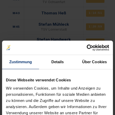
TV Ochsenfurt
Thomas Heß
M40
1:14:51
Stefan Mühleck
M45
1:20:59
TSV Lonnerstadt
Stefan Handwerk
M50
1:28:13
LG Lohr-Rechtenbach
Christoph Sulzer
M55
1:26:03
LSC Bad Nauheim
Zustimmung
Details
Über Cookies
Ulrich Müller
M60
1:35:40
Gaubahn
Diese Webseite verwendet Cookies
Helmut Manger
M65
1:44:04
Wir verwenden Cookies, um Inhalte und Anzeigen zu
personalisieren, Funktionen für soziale Medien anbieten
zu können und die Zugriffe auf unsere Website zu
FRAUEN
analysieren. Außerdem geben wir Informationen zu Ihrer
Verwendung unserer Website an unsere Partner für