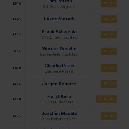
Tom Parton
M40
36:22
SG Adelsberg e.V.
Lukas Storath
M45
35:14
Frank Schwehla
M50
44:36
TG Kitzingen, Laufteam
Werner Gesche
M55
41:10
Lebenshilfe Ingolstadt
Claudio Pazzi
M60
43:50
Laufteam Kassel
Jürgen Konertz
M65
56:18
Horst Kern
M70
1:07:55
SC Freudenberg
Joachim Masatz
M75
56:52
TSV Höchstadt/Aisch