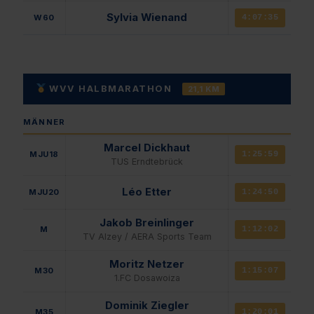
Sylvia Wienand
W60
4:07:35
WVV HALBMARATHON
21,1 KM
MÄNNER
Marcel Dickhaut
MJU18
1:25:59
TUS Erndtebrück
Léo Etter
MJU20
1:24:50
Jakob Breinlinger
M
1:12:02
TV Alzey / AERA Sports Team
Moritz Netzer
M30
1:15:07
1.FC Dosawoiza
Dominik Ziegler
M35
1:20:01