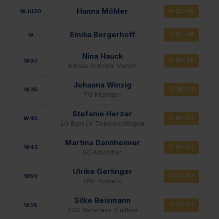
Hanna Möhler
WJU20
4:12:48
Emilia Bergerhoff
W
3:01:09
Nina Hauck
W30
2:59:16
Adidas Runners Munich
Johanna Winzig
W35
3:36:59
TG Kitzingen
Stefanie Herzer
W40
3:09:47
LG Baar LV Donaueschingen
Martina Dannheimer
W45
3:07:47
SC Altstädten
Ulrike Gerlinger
W50
4:31:07
H16-Runners
Silke Beismann
W55
3:23:17
SSG Bensheim Triathon