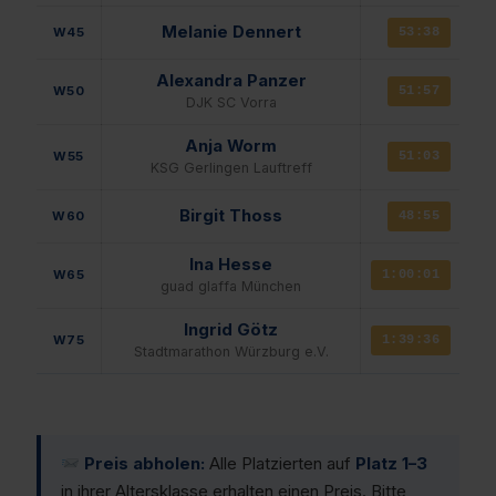
Melanie Dennert
W45
53:38
Alexandra Panzer
W50
51:57
DJK SC Vorra
Anja Worm
W55
51:03
KSG Gerlingen Lauftreff
Birgit Thoss
W60
48:55
Ina Hesse
W65
1:00:01
guad glaffa München
Ingrid Götz
W75
1:39:36
Stadtmarathon Würzburg e.V.
Preis abholen:
Alle Platzierten auf
Platz 1–3
in ihrer Altersklasse erhalten einen Preis. Bitte