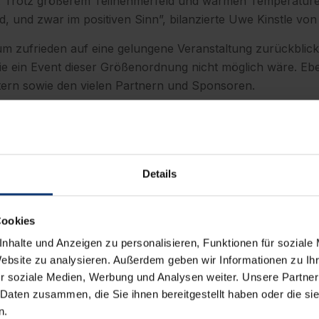
s: Trotz größerem Teilnehmerfeld und warmen Temperaturen 
, und zwar im positiven Sinn”, bilanzierte Uwe Kinstle von 
um zufrieden auf eine gelungene Veranstaltung zurückblic
e ein Event dieser Größenordnung nicht möglich wäre. Ebe
stern sowie den vielen Partnern und Sponsoren.
 Unterstützung möglich. Diese ist in Würzburg auch für di
, freut sich darauf, das erfolgreiche Teamwork mit dem S
Details
 findet ihr hier:
Cookies
nhalte und Anzeigen zu personalisieren, Funktionen für soziale
Website zu analysieren. Außerdem geben wir Informationen zu I
r soziale Medien, Werbung und Analysen weiter. Unsere Partner
ende wieder viele besondere Momente festgehalten - vo
 Daten zusammen, die Sie ihnen bereitgestellt haben oder die s
 Sonntag.
n.