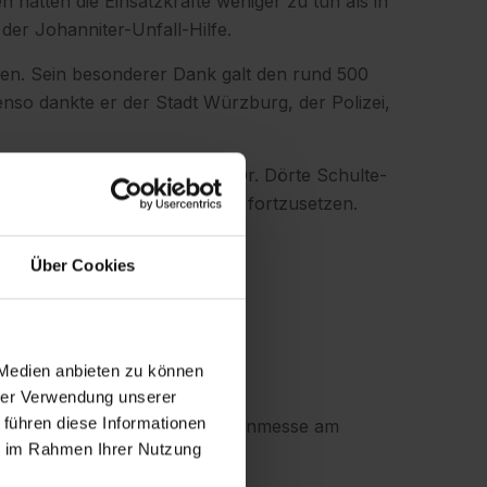
hatten die Einsatzkräfte weniger zu tun als in
der Johanniter-Unfall-Hilfe.
ken. Sein besonderer Dank galt den rund 500
nso dankte er der Stadt Würzburg, der Polizei,
e kommenden Jahre gegeben. Dr. Dörte Schulte-
tadtmarathon Würzburg weiter fortzusetzen.
Über Cookies
 Medien anbieten zu können
hrer Verwendung unserer
 führen diese Informationen
m Kinderlauf und der Marathonmesse am
ie im Rahmen Ihrer Nutzung