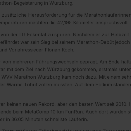
rathon-Begeisterung in Würzburg.
ne zusätzliche Herausforderung für die Marathonläuferinn
mperaturen machten die 42,195 Kilometer anspruchsvoll.
on der LG Eckental zu spüren. Nachdem er zur Halbzeit no
 gefährdet war sein Sieg bei seinem Marathon-Debüt jedoch 
und Vorjahressieger Florian Koch.
r von mehreren Führungswechseln geprägt. Am Ende hatte
ar mit dem Ziel nach Würzburg gekommen, erstmals unter d
im WVV Marathon Würzburg kam noch dazu. Mit einem sehr
e der Wärme Tribut zollen mussten. Auf dem Podium stande
ar keinen neuen Rekord, aber den besten Wert seit 2010.
hmende beim MetaComp 10 km FunRun. Auch dort wurden star
er in 36:05 Minuten schnellste Läuferin.