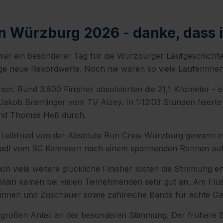
 Würzburg 2026 - danke, dass i
r ein besonderer Tag für die Würzburger Laufgeschichte
age neue Rekordwerte. Noch nie waren so viele Läuferinnen
on. Rund 3.800 Finisher absolvierten die 21,1 Kilometer - 
akob Breinlinger vom TV Alzey. In 1:12:03 Stunden feierte
 und Thomas Heß durch.
a Leibfried von der Absolute Run Crew Würzburg gewann in 
Gradl vom SC Kemmern nach einem spannenden Rennen auf P
ch viele weitere glückliche Finisher lobten die Stimmung en
ain kamen bei vielen Teilnehmenden sehr gut an. Am Fluss
erinnen und Zuschauer sowie zahlreiche Bands für echte 
großen Anteil an der besonderen Stimmung. Der frühere Eur