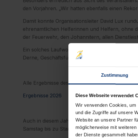
Besonders erfreulich aus Sicht des Veranstalter
den Vorjahren. „Wir hatten ebenfalls einen Rekord
Damit konnte Organisationsleiter David Lux rund
ehrenamtlichen Helferinnen und Helfern, ohne di
der Feuerwehr, den Johannitern, allen Dienstlei
Ein solches Laufwochenende ist nur mit starker
Derne, Geschäftsführerin des Titelsponsors WVV
Zustimmung
Alle Ergebnisse des WVV Marathon Würzburg 2026
Ergebnisse 2026
Diese Webseite verwendet 
Wir verwenden Cookies, um I
und die Zugriffe auf unsere 
Website an unsere Partner fü
Auch in diesem Jahr wurden am Marathonwochen
möglicherweise mit weiteren
Samstag bis zu Start, Strecke und Zieleinlauf am
der Dienste gesammelt habe