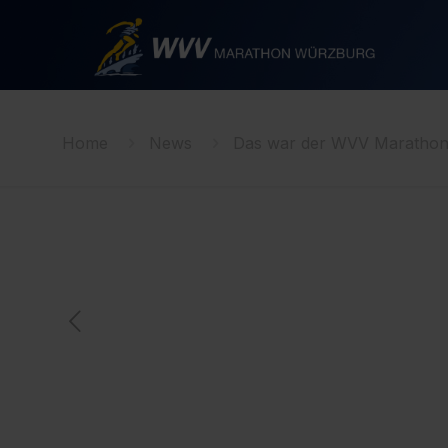
Home
News
Das war der WVV Maratho