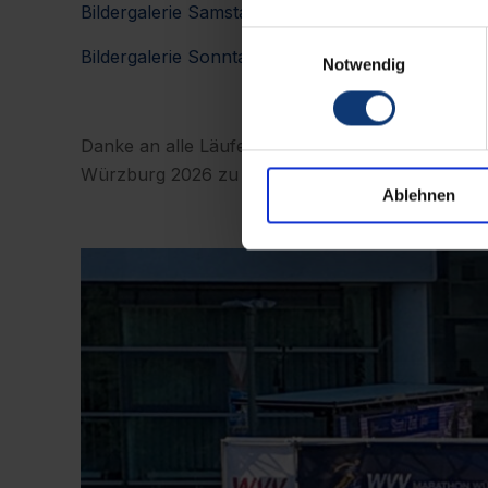
Bildergalerie Samstag
Einwilligungsauswahl
Bildergalerie Sonntag
Notwendig
Danke an alle Läuferinnen und Läufer, Helferi
Würzburg 2026 zu einem Rekordtag gemacht.
Ablehnen