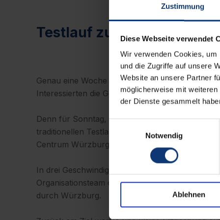
Zustimmung
Testlauf zum WVV Marath
Diese Webseite verwendet 
Wir verwenden Cookies, um I
und die Zugriffe auf unsere 
Website an unsere Partner fü
Genau eine Woche vor dem Startschuss zum 21
möglicherweise mit weiteren
Interessierten die Gelegenheit, die Laufstrecke s
der Dienste gesammelt habe
Denn für Sonntag, den 16.April, lädt der Stadt
Einwilligungsauswahl
traditionellen Testlaufein. Start ist genau wi
Notwendig
Centrum Würzburg (CCW).
In drei Geschwindigkeitsgruppenbegleiten dann 
Organisationsteam die Sportlerinnen und Sportle
Ablehnen
durch Würzburg.