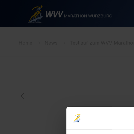
Home
News
Testlauf zum WVV Marath