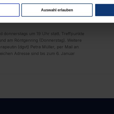
 für Schritt den langsamen Dauerlauf. Das
n wird acht Wochen lang regelmäßig
Auswahl erlauben
n, rund 30 Minuten lang ununterbrochen
d donnerstags um 19 Uhr statt. Treffpunkte
und am Röntgenring (Donnerstag). Weitere
erapeutin (dgvt) Petra Müller, per Mail an
eichen Adresse sind bis zum 6. Januar