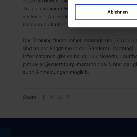
auszuschließen. Die Teilnehmer erlernen Schritt
Training in einem Wechsel von Gehen und Laufe
Ablehnen
gesteigert. Am Ende sollten alle in der Lage sei
langsam zu laufen.
Das Training findet immer montags um 17 Uhr un
sind an der Feggrube in der Sanderau (Montag) 
Informationen gibt es bei der Kursleiterin, Laufth
p.mueller@wuerzburg-marathon.de. Unter der gl
auch Anmeldungen möglich.
Share