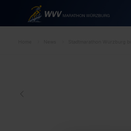
Home
News
Stadtmarathon Würzburg biet