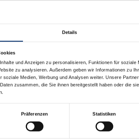
urg bietet
er
Details
Cookies
nhalte und Anzeigen zu personalisieren, Funktionen für soziale
orsatz, Bewegung in ihr Leben zu bringen
Website zu analysieren. Außerdem geben wir Informationen zu I
ben lässt sich leichter in die Tat
r soziale Medien, Werbung und Analysen weiter. Unsere Partner
undiger Anleitung erfolgt. Beide
 Daten zusammen, die Sie ihnen bereitgestellt haben oder die s
 Anfänger, den der Stadtmarathon Würzburg
n.
völlig kostenlos, nur eine vorherige
Präferenzen
Statistiken
über welchen Fitnessstand sie verfügen.
bei Hausarzt, um gesundheitliche Bedenken