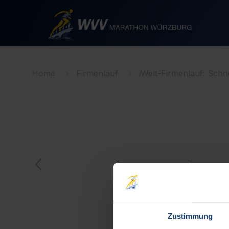
Home
Firmenlauf
iWelt-Firmenlauf: Sch
Zustimmung