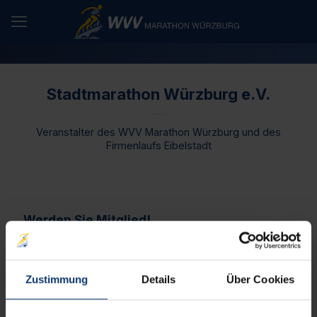
Stadtmarathon Würzburg e.V.
Veranstalter des WVV Marathon Würzburg und des
Firmenlaufs Eibelstadt
Werden Sie Mitglied!
Wir freuen uns über jedes Mitglied! Wer entweder beim
Organisieren der Würzburger Marathonveranstaltung
mitwirken möchte, oder für den Stadtmarathon Würzburg
Zustimmung
Details
Über Cookies
e.V. an Wettkämpfen teilnehmen möchte - alle sind bei uns
willkommen!
Lauftherapie als Maßnahme der Gesundheits- und