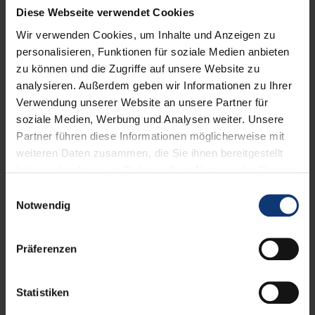
Persönlichkeitsförderung ist ein wichtiger Bestandteil in
Diese Webseite verwendet Cookies
unserer Vereinsarbeit. Daher werden ganzjährig Kurse
Wir verwenden Cookies, um Inhalte und Anzeigen zu
durch speziell ausgebildete Vereinsmitglieder angeboten.
personalisieren, Funktionen für soziale Medien anbieten
Wer bislang noch keinem Verein angehört, kann gerne
zu können und die Zugriffe auf unsere Website zu
Mitglied werden und dann für den Stadtmarathon Würzburg
analysieren. Außerdem geben wir Informationen zu Ihrer
e.V. starten. Für nur 20,– € Mitgliedsbeitrag im Jahr seid Ihr
Verwendung unserer Website an unsere Partner für
dann auch während dem gemeinsamen Training über
den Landessportbund Bayern versichert.
soziale Medien, Werbung und Analysen weiter. Unsere
Partner führen diese Informationen möglicherweise mit
Leistungen
weiteren Daten zusammen, die Sie ihnen bereitgestellt
Versicherungsschutz lt. Sportversicherungsvertrag
haben oder die sie im Rahmen Ihrer Nutzung der Dienste
gesammelt haben.
Einwilligungsauswahl
Beantragung des Startpasses für Teilnahmen und
Notwendig
Wertungen zu Meisterschaftsveranstaltungen
Teilnahme an der jährlichen Mitgliederversammlung
Präferenzen
und somit Mitbestimmung bei der weiteren
Entwicklung des Vereins.
Statistiken