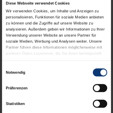
In Würzburg gibt es eine Vielzahl an Anlauf- und
Diese Webseite verwendet Cookies
Beratungsstellen, die sich dafür einsetzen das individuelle
Bürgerengagement ideal einzusetzen und zu fördern. Um
Wir verwenden Cookies, um Inhalte und Anzeigen zu
einen Überblick über mögliche Tätigkeitsfelder für ein
personalisieren, Funktionen für soziale Medien anbieten
Ehrenamt in Würzburg zu geben, werden hier Ehrenämter
zu können und die Zugriffe auf unsere Website zu
aus den Bereichen
Sport, Kirche, Integration sowie
analysieren. Außerdem geben wir Informationen zu Ihrer
Gesundheit & Soziales
vorgestellt.
Verwendung unserer Website an unsere Partner für
soziale Medien, Werbung und Analysen weiter. Unsere
Partner führen diese Informationen möglicherweise mit
weiteren Daten zusammen, die Sie ihnen bereitgestellt
haben oder die sie im Rahmen Ihrer Nutzung der Dienste
gesammelt haben.
Einwilligungsauswahl
Notwendig
Präferenzen
Statistiken
iwelt Marathon 2018